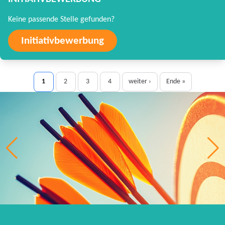
Keine passende Stelle gefunden?
Initiativbewerbung
1
2
3
4
weiter ›
Ende »