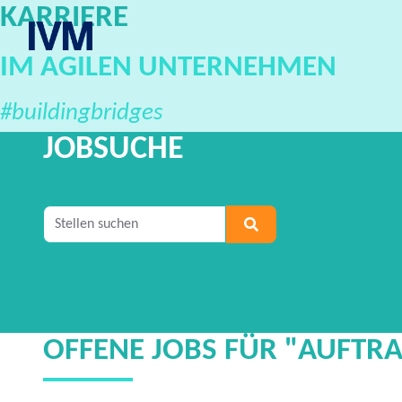
KARRIERE
IVM Karriereportal
IM AGILEN UNTERNEHMEN
#buildingbridges
JOBSUCHE
Geben Sie mindestens 2 Zeichen ein, um nach S
OFFENE JOBS FÜR "AUFTR