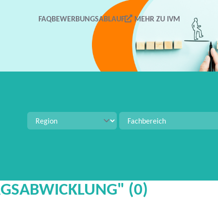
FAQ
BEWERBUNGSABLAUF
MEHR ZU IVM
tellenangeboten zu suchen. Verwenden Sie Strg+S für 
AGSABWICKLUNG" (0)