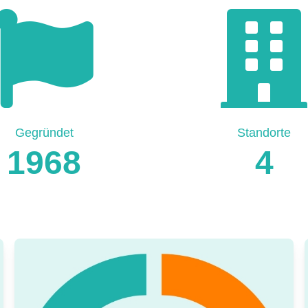
Gegründet
Standorte
1968
4