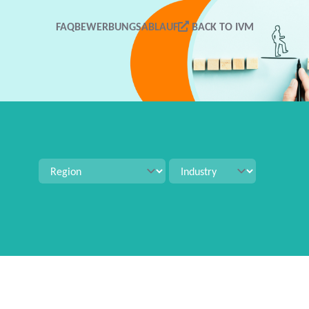
FAQ
BEWERBUNGSABLAUF
BACK TO IVM
tellenangeboten zu suchen. Verwenden Sie Strg+S für 