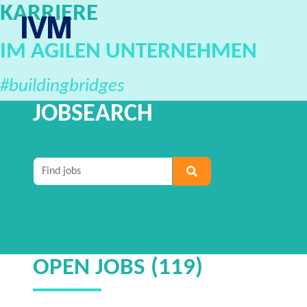
KARRIERE
Career Portal
IM AGILEN UNTERNEHMEN
#buildingbridges
JOBSEARCH
Geben Sie mindestens 2 Zeichen ein, um nach S
OPEN JOBS (119)