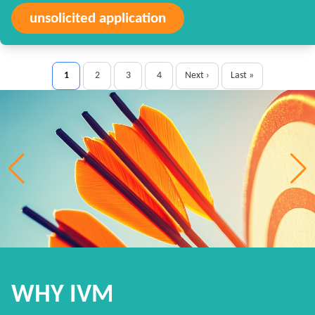
unsolicited application
1
2
3
4
Next ›
Last »
WHY IVM