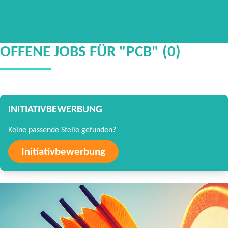
OFFENE JOBS FÜR "PCB" (0)
INITIATIVBEWERBUNG
Keine passende Stelle gefunden?
Initiativbewerbung