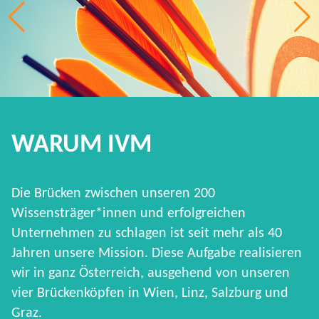
WARUM IVM
Die Brücken zwischen unseren 200
Wissensträger*innen und erfolgreichen
Unternehmen zu schlagen ist seit mehr als 40
Jahren unsere Mission. Diese Aufgabe realisieren
wir in ganz Österreich, ausgehend von unseren
vier Brückenköpfen in Wien, Linz, Salzburg und
Graz.