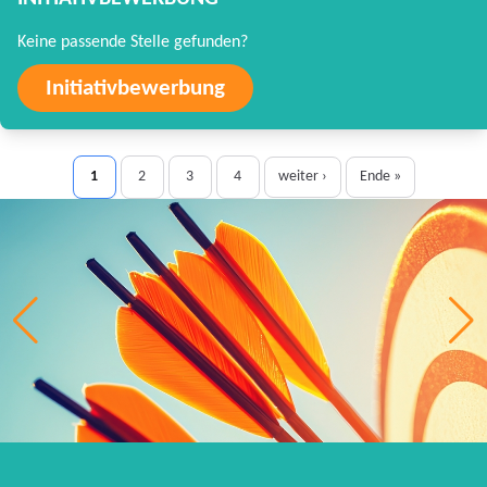
Keine passende Stelle gefunden?
Initiativbewerbung
1
2
3
4
weiter ›
Ende »