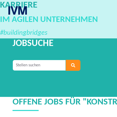
KARRIERE
IVM Karriereportal
IM AGILEN UNTERNEHMEN
#buildingbridges
JOBSUCHE
Geben Sie mindestens 2 Zeichen ein, um nach S
OFFENE JOBS FÜR "KONSTR