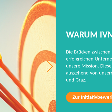
WARUM IV
Die Brücken zwischen
erfolgreichen Unterne
unsere Mission. Diese 
ausgehend von unseren
und Graz.
Zur Initiativbewe