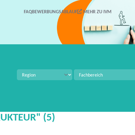
FAQ
BEWERBUNGSABLAUF
MEHR ZU IVM
tellenangeboten zu suchen. Verwenden Sie Strg+S für 
UKTEUR" (5)