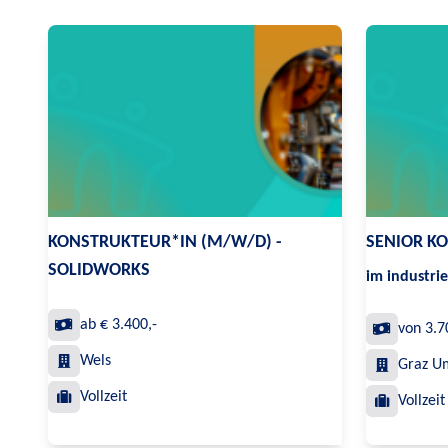
KONSTRUKTEUR*IN (M/W/D) -
SENIOR K
SOLIDWORKS
im industri
ab € 3.400,-
von 3.7
Wels
Graz U
Vollzeit
Vollzeit