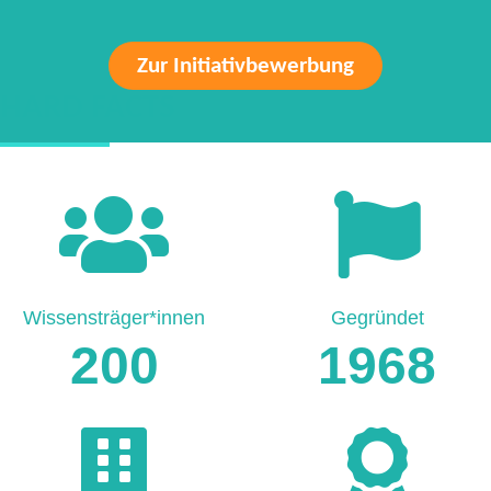
Zur Initiativbewerbung
HARD FACTS
Wissensträger*innen
Gegründet
200
1968