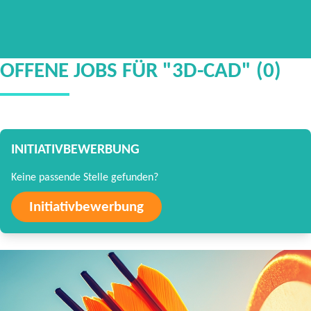
OFFENE JOBS FÜR "3D-CAD" (0)
INITIATIVBEWERBUNG
Keine passende Stelle gefunden?
Initiativbewerbung