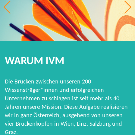
WARUM IVM
Die Brücken zwischen unseren 200
Wissensträger*innen und erfolgreichen
Unternehmen zu schlagen ist seit mehr als 40
Jahren unsere Mission. Diese Aufgabe realisieren
wir in ganz Österreich, ausgehend von unseren
vier Brückenköpfen in Wien, Linz, Salzburg und
Graz.