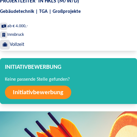
PROJEKTLEITER*IN HKLS (M/W/D)
Gebäudetechnik | TGA | Großprojekte
ab € 4.000,-
Innsbruck
Vollzeit
INITIATIVBEWERBUNG
Keine passende Stelle gefunden?
Initiativbewerbung