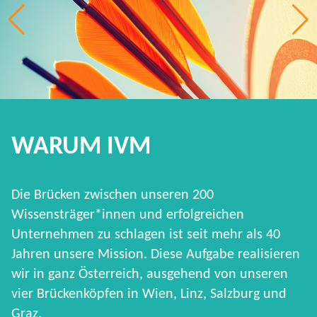
WARUM IVM
Die Brücken zwischen unseren 200
Wissensträger*innen und erfolgreichen
Unternehmen zu schlagen ist seit mehr als 40
Jahren unsere Mission. Diese Aufgabe realisieren
wir in ganz Österreich, ausgehend von unseren
vier Brückenköpfen in Wien, Linz, Salzburg und
Graz.