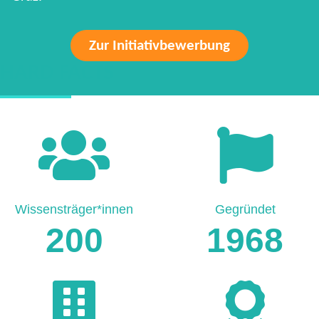
Zur Initiativbewerbung
HARD FACTS
Wissensträger*innen
Gegründet
200
1968