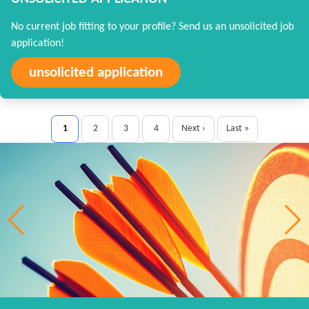
No current job fitting to your profile? Send us an unsolicited job
application!
unsolicited application
1
2
3
4
Next ›
Last »