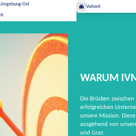
 Umgebung-Ost
Vollzeit
it
WARUM IV
Die Brücken zwischen
erfolgreichen Unterne
unsere Mission. Diese 
ausgehend von unseren
und Graz.