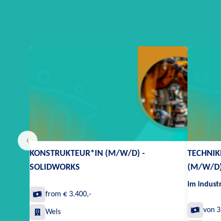
ÄHNLICHE JOBS
‹
KONSTRUKTEUR*IN (M/W/D) -
TECHNIK
SOLIDWORKS
(M/W/D
im indust
from € 3.400,-
von 3
Wels