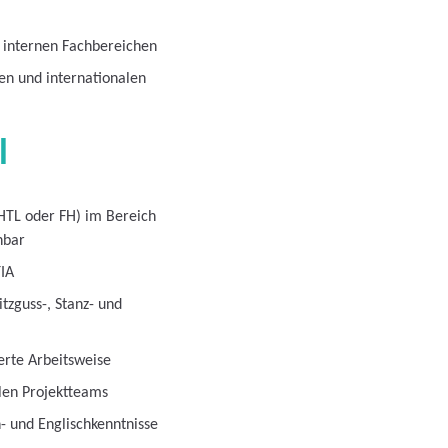
 internen Fachbereichen
en und internationalen
l
HTL oder FH) im Bereich
hbar
TIA
itzguss-, Stanz- und
erte Arbeitsweise
len Projektteams
- und Englischkenntnisse