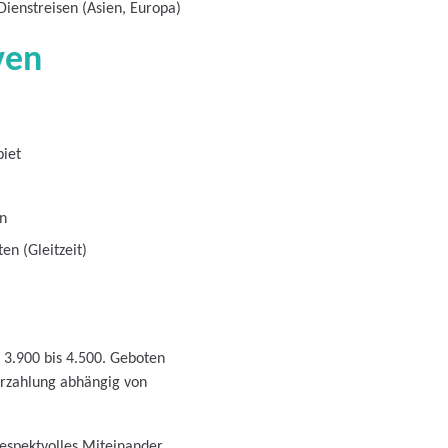
Dienstreisen (Asien, Europa)
ven
iet
en
en (Gleitzeit)
€ 3.900 bis 4.500. Geboten
rzahlung abhängig von
respektvolles Miteinander.