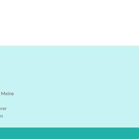
. Meine
erer
en