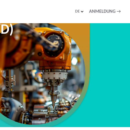
DE
ANMELDUNG
→
D)