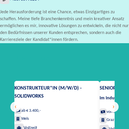
Jede Herausforderung ist eine Chance, etwas Einzigartiges zu
schaffen. Meine tiefe Branchenkenntnis und mein kreativer Ansatz
ermöglichen es mir, innovative Lösungen zu entwickeln, die nicht nur
den Bedürfnissen unserer Kunden entsprechen, sondern auch die
Karriereziele der Kandidat*innen fördern.
ÄHNLICHE JOBS
KONSTRUKTEUR*IN (M/W/D) -
SENIOR KON
SOLIDWORKS
im industriell
‹
›
ab € 3.400,-
von 3.700 bis
Wels
Graz Umgebu
Vollzeit