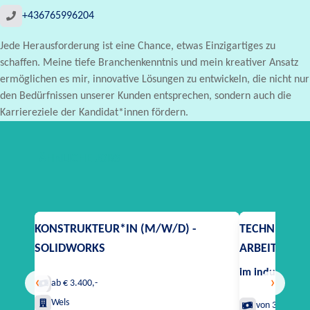
+436765996204
Jede Herausforderung ist eine Chance, etwas Einzigartiges zu
schaffen. Meine tiefe Branchenkenntnis und mein kreativer Ansatz
ermöglichen es mir, innovative Lösungen zu entwickeln, die nicht nur
den Bedürfnissen unserer Kunden entsprechen, sondern auch die
Karriereziele der Kandidat*innen fördern.
ÄHNLICHE JOBS
KONSTRUKTEUR*IN (M/W/D) -
TECHNIKER*I
SOLIDWORKS
ARBEITSVOR
im industriell
‹
›
ab € 3.400,-
Wels
von 3.300 bis