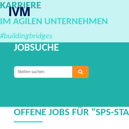
KARRIERE
IVM Karriereportal
IM AGILEN UNTERNEHMEN
#buildingbridges
JOBSUCHE
Geben Sie mindestens 2 Zeichen ein, um nach S
OFFENE JOBS FÜR "SPS-ST