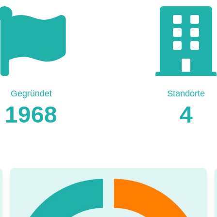
Gegründet
Standorte
1968
4