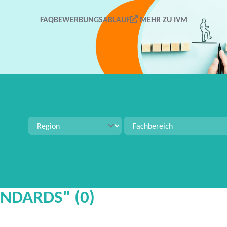
FAQ
BEWERBUNGSABLAUF
MEHR ZU IVM
tellenangeboten zu suchen. Verwenden Sie Strg+S für 
ANDARDS" (0)