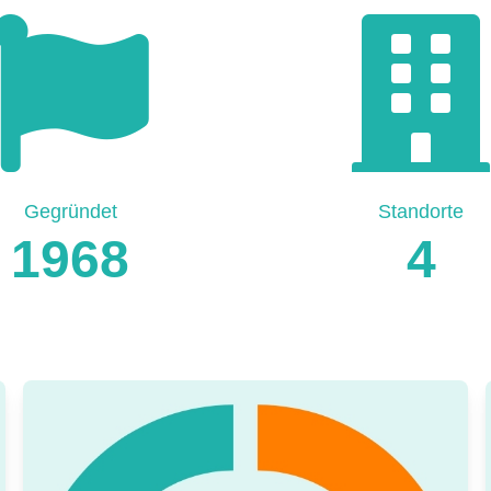
Gegründet
Standorte
1968
4