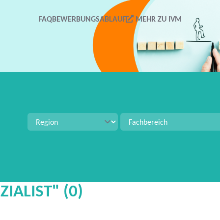
FAQ
BEWERBUNGSABLAUF
MEHR ZU IVM
tellenangeboten zu suchen. Verwenden Sie Strg+S für 
IALIST" (0)