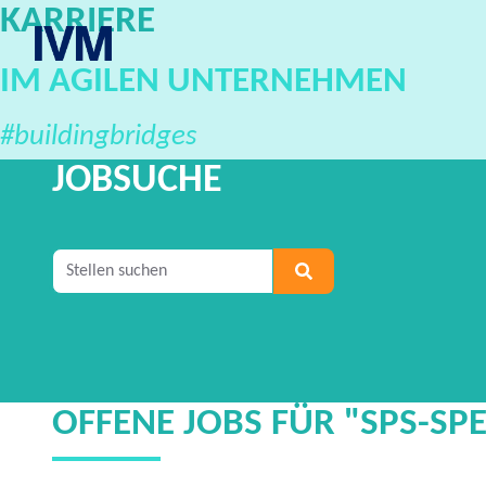
KARRIERE
IVM Karriereportal
IM AGILEN UNTERNEHMEN
#buildingbridges
JOBSUCHE
Geben Sie mindestens 2 Zeichen ein, um nach S
OFFENE JOBS FÜR "SPS-SPEZ