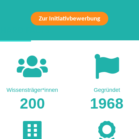
Zur Initiativbewerbung
HARD FACTS
Wissensträger*innen
Gegründet
200
1968