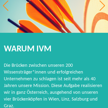
WARUM IVM
Die Brücken zwischen unseren 200
Wissensträger*innen und erfolgreichen
Unternehmen zu schlagen ist seit mehr als 40
Jahren unsere Mission. Diese Aufgabe realisieren
wir in ganz Österreich, ausgehend von unseren
vier Brückenköpfen in Wien, Linz, Salzburg und
Graz.