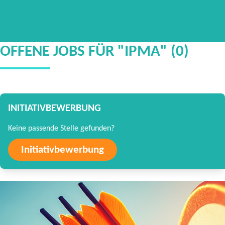
OFFENE JOBS FÜR "IPMA" (0)
INITIATIVBEWERBUNG
Keine passende Stelle gefunden?
Initiativbewerbung