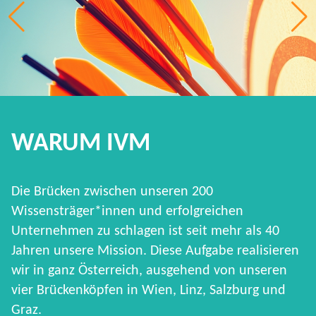
WARUM IVM
Die Brücken zwischen unseren 200
Wissensträger*innen und erfolgreichen
Unternehmen zu schlagen ist seit mehr als 40
Jahren unsere Mission. Diese Aufgabe realisieren
wir in ganz Österreich, ausgehend von unseren
vier Brückenköpfen in Wien, Linz, Salzburg und
Graz.