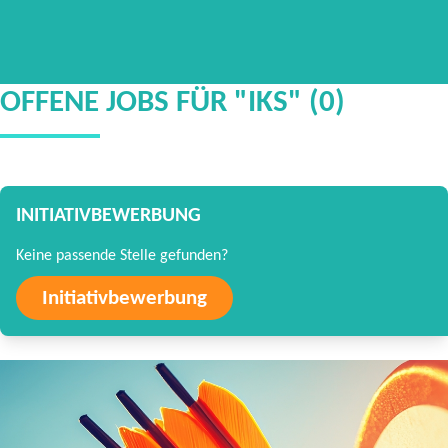
OFFENE JOBS FÜR "IKS" (0)
INITIATIVBEWERBUNG
Keine passende Stelle gefunden?
Initiativbewerbung