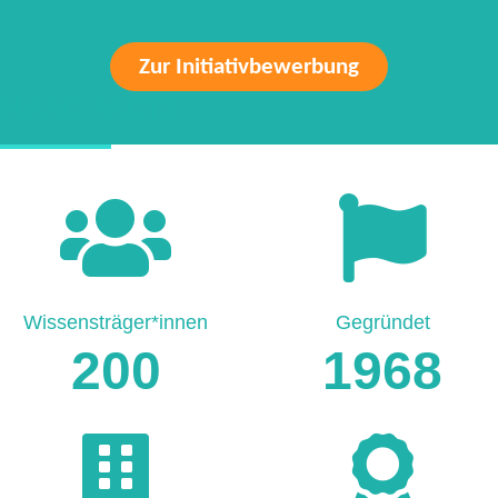
Zur Initiativbewerbung
HARD FACTS
Wissensträger*innen
Gegründet
200
1968