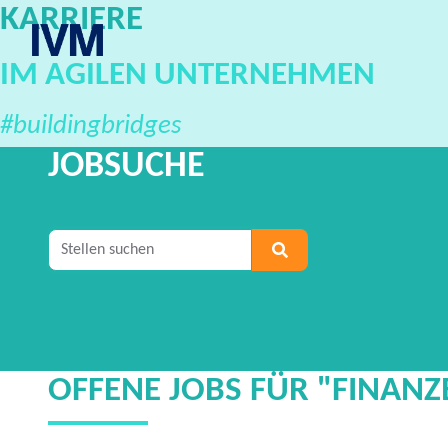
KARRIERE
IVM Karriereportal
IM AGILEN UNTERNEHMEN
#buildingbridges
JOBSUCHE
Geben Sie mindestens 2 Zeichen ein, um nach S
OFFENE JOBS FÜR "FINAN