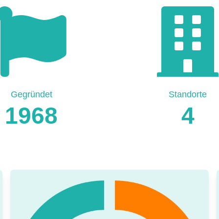
Gegründet
Standorte
1968
4