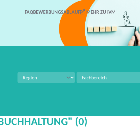
FAQ
BEWERBUNGSABLAUF
MEHR ZU IVM
tellenangeboten zu suchen. Verwenden Sie Strg+S für 
ZBUCHHALTUNG" (0)