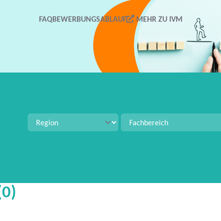
FAQ
BEWERBUNGSABLAUF
MEHR ZU IVM
tellenangeboten zu suchen. Verwenden Sie Strg+S für 
(0)