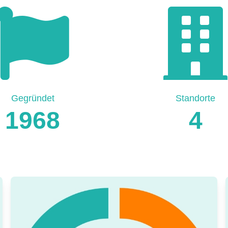
Gegründet
Standorte
1968
4