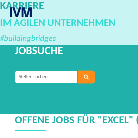
KARRIERE
IVM Karriereportal
IM AGILEN UNTERNEHMEN
#buildingbridges
JOBSUCHE
Geben Sie mindestens 2 Zeichen ein, um nach S
OFFENE JOBS FÜR "EXCEL" 