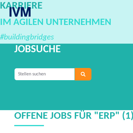
KARRIERE
IVM Karriereportal
IM AGILEN UNTERNEHMEN
#buildingbridges
JOBSUCHE
Geben Sie mindestens 2 Zeichen ein, um nach S
OFFENE JOBS FÜR "ERP" (1