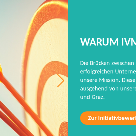
WARUM IV
Die Brücken zwischen
erfolgreichen Unterne
unsere Mission. Diese 
ausgehend von unseren
und Graz.
Zur Initiativbewe