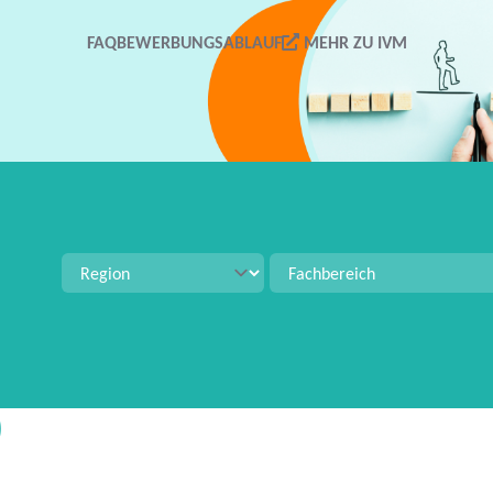
FAQ
BEWERBUNGSABLAUF
MEHR ZU IVM
tellenangeboten zu suchen. Verwenden Sie Strg+S für 
)