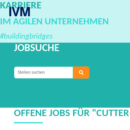
KARRIERE
IVM Karriereportal
IM AGILEN UNTERNEHMEN
#buildingbridges
JOBSUCHE
Geben Sie mindestens 2 Zeichen ein, um nach S
OFFENE JOBS FÜR "CUTTER