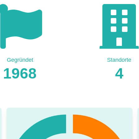
Gegründet
Standorte
1968
4