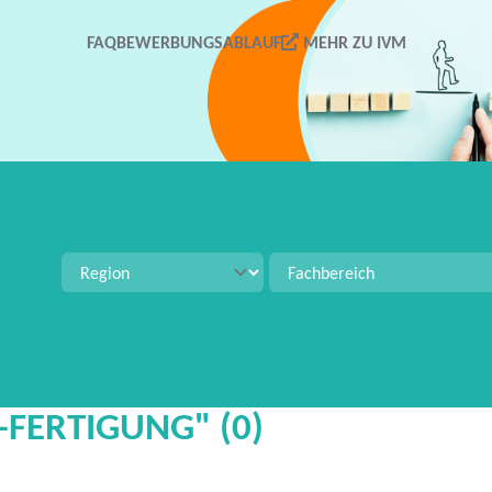
FAQ
BEWERBUNGSABLAUF
MEHR ZU IVM
tellenangeboten zu suchen. Verwenden Sie Strg+S für 
-FERTIGUNG" (0)