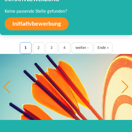
Keine passende Stelle gefunden?
Initiativbewerbung
1
2
3
4
weiter ›
Ende »