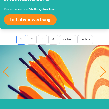
Keine passende Stelle gefunden?
Initiativbewerbung
1
2
3
4
weiter ›
Ende »