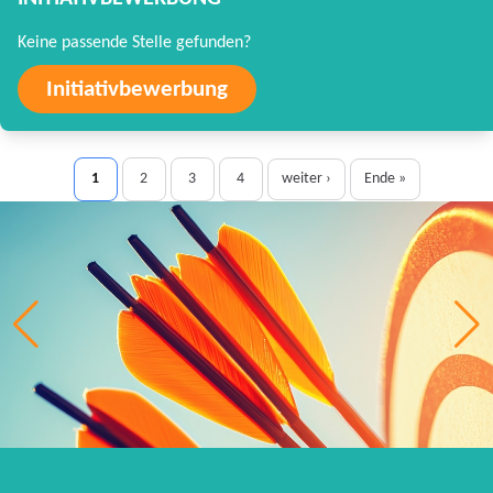
Keine passende Stelle gefunden?
Initiativbewerbung
1
2
3
4
weiter ›
Ende »