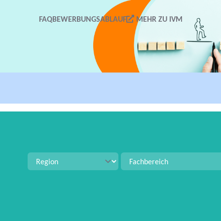
FAQ
BEWERBUNGSABLAUF
MEHR ZU IVM
tellenangeboten zu suchen. Verwenden Sie Strg+S für 