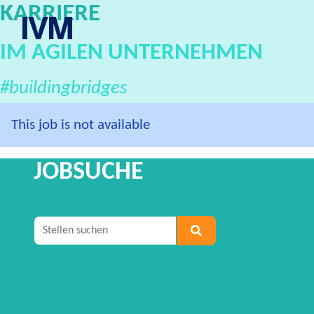
KARRIERE
IVM Karriereportal
IM AGILEN UNTERNEHMEN
#buildingbridges
This job is not available
JOBSUCHE
Geben Sie mindestens 2 Zeichen ein, um nach S