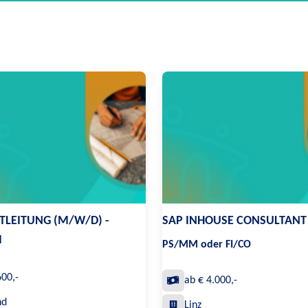
TLEITUNG (M/W/D) -
SAP INHOUSE CONSULTANT
I
PS/MM oder FI/CO
600,-
ab € 4.000,-
nd
Linz