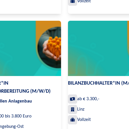
Vollzeit
R*IN
BILANZBUCHHALTER*IN (M
ORBEREITUNG (M/W/D)
ab € 3.300,-
ellen Anlagenbau
Linz
00 bis 3.800 Euro
Vollzeit
mgebung-Ost