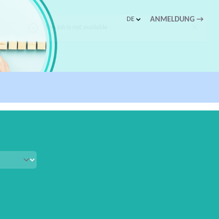
DE
ANMELDUNG
→
This job is not available
Close
schnellen Zugriff.