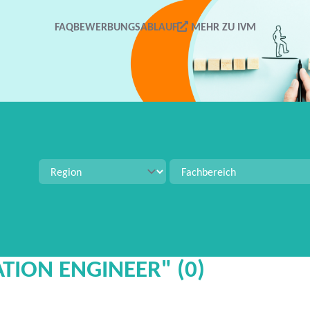
FAQ
BEWERBUNGSABLAUF
MEHR ZU IVM
tellenangeboten zu suchen. Verwenden Sie Strg+S für 
TION ENGINEER" (0)