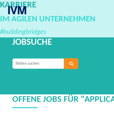
KARRIERE
IVM Karriereportal
IM AGILEN UNTERNEHMEN
#buildingbridges
JOBSUCHE
Geben Sie mindestens 2 Zeichen ein, um nach S
OFFENE JOBS FÜR "APPLICA