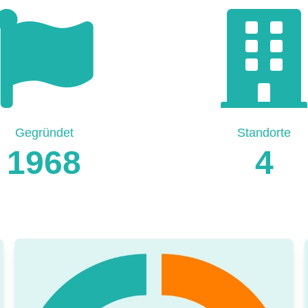
Gegründet
Standorte
1968
4