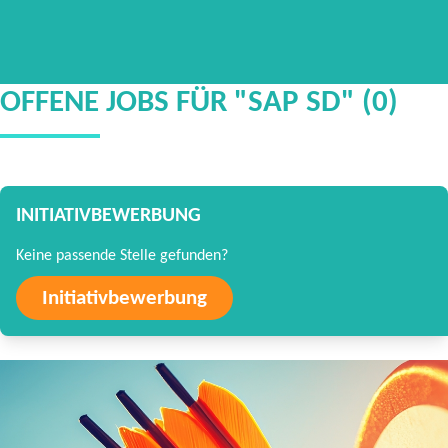
OFFENE JOBS FÜR "SAP SD" (0)
INITIATIVBEWERBUNG
Keine passende Stelle gefunden?
Initiativbewerbung