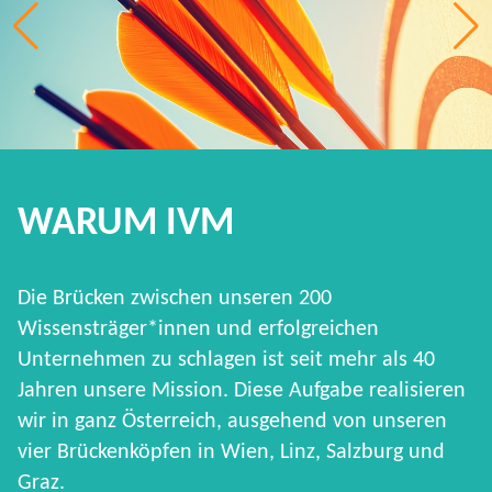
WARUM IVM
Die Brücken zwischen unseren 200
Wissensträger*innen und erfolgreichen
Unternehmen zu schlagen ist seit mehr als 40
Jahren unsere Mission. Diese Aufgabe realisieren
wir in ganz Österreich, ausgehend von unseren
vier Brückenköpfen in Wien, Linz, Salzburg und
Graz.