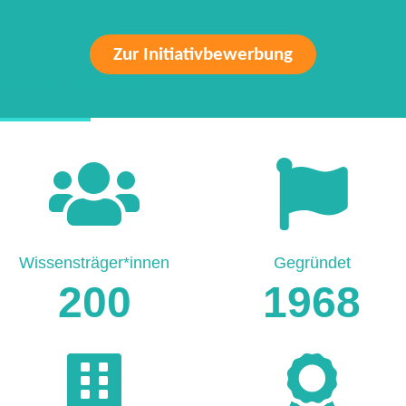
Zur Initiativbewerbung
HARD FACTS
Wissensträger*innen
Gegründet
200
1968