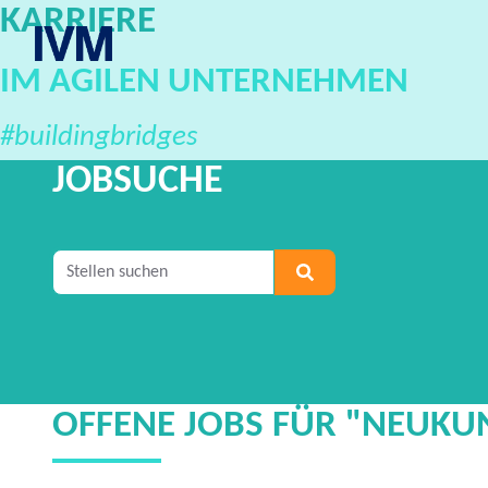
KARRIERE
IVM Karriereportal
IM AGILEN UNTERNEHMEN
#buildingbridges
JOBSUCHE
Geben Sie mindestens 2 Zeichen ein, um nach S
OFFENE JOBS FÜR "NEUKUN