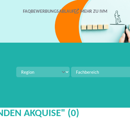
FAQ
BEWERBUNGSABLAUF
MEHR ZU IVM
tellenangeboten zu suchen. Verwenden Sie Strg+S für 
DEN AKQUISE" (0)