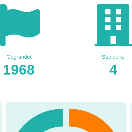
Gegründet
Standorte
1968
4