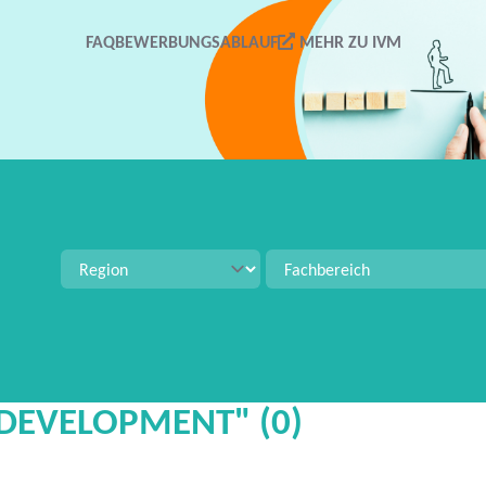
FAQ
BEWERBUNGSABLAUF
MEHR ZU IVM
tellenangeboten zu suchen. Verwenden Sie Strg+S für 
 DEVELOPMENT" (0)