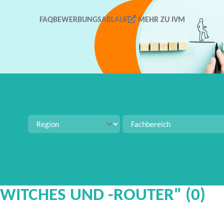
FAQ
BEWERBUNGSABLAUF
MEHR ZU IVM
tellenangeboten zu suchen. Verwenden Sie Strg+S für 
SWITCHES UND -ROUTER" (0)