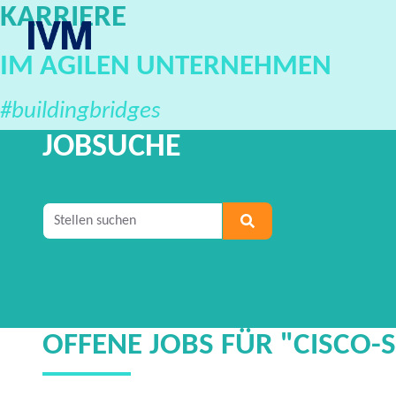
KARRIERE
IVM Karriereportal
IM AGILEN UNTERNEHMEN
#buildingbridges
JOBSUCHE
Geben Sie mindestens 2 Zeichen ein, um nach S
OFFENE JOBS FÜR "CISCO-