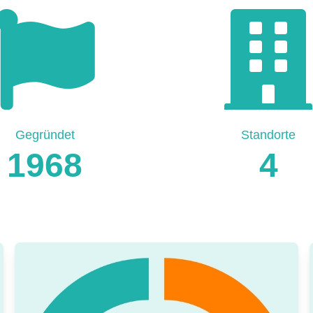
Gegründet
Standorte
1968
4