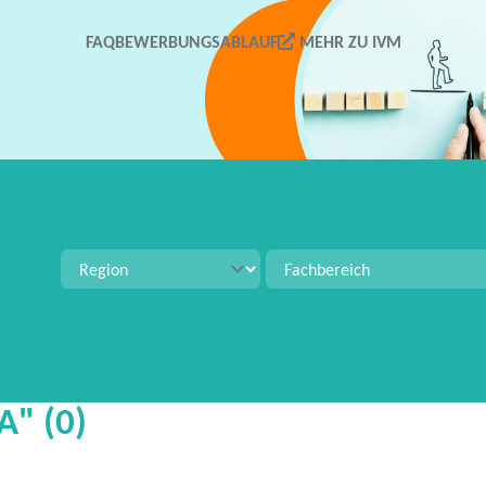
FAQ
BEWERBUNGSABLAUF
MEHR ZU IVM
tellenangeboten zu suchen. Verwenden Sie Strg+S für 
" (0)