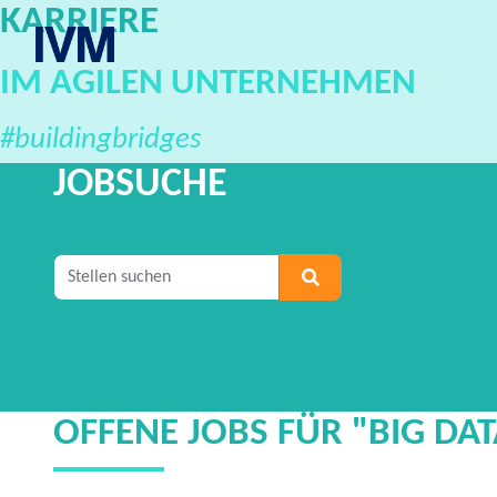
KARRIERE
IVM Karriereportal
IM AGILEN UNTERNEHMEN
#buildingbridges
JOBSUCHE
Geben Sie mindestens 2 Zeichen ein, um nach S
OFFENE JOBS FÜR "BIG DATA