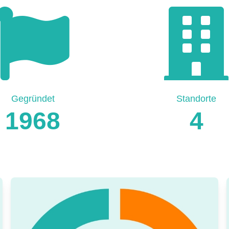
Gegründet
Standorte
1968
4