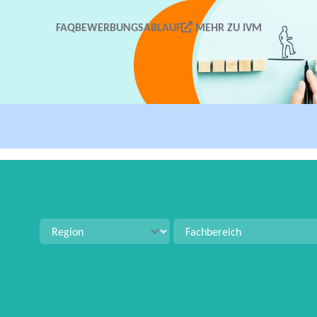
FAQ
BEWERBUNGSABLAUF
MEHR ZU IVM
tellenangeboten zu suchen. Verwenden Sie Strg+S für 