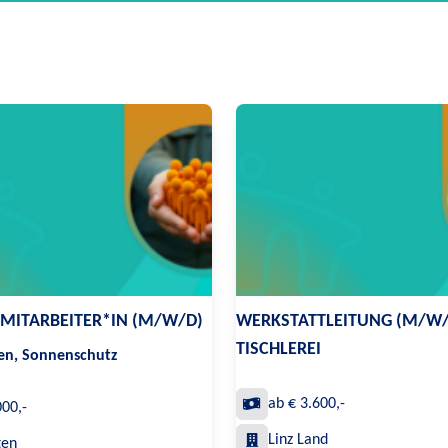
SMITARBEITER*IN (M/W/D)
WERKSTATTLEITUNG (M/W/
TISCHLEREI
ren, Sonnenschutz
ab € 3.600,-
000,-
Linz Land
ten