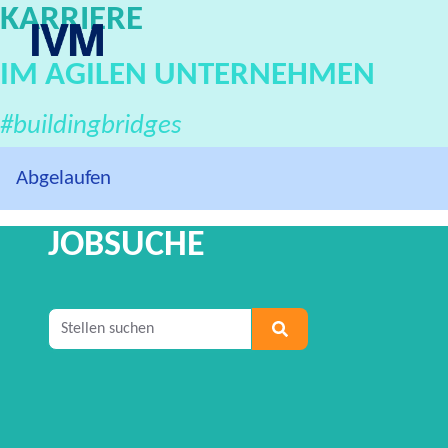
KARRIERE
IVM Karriereportal
IM AGILEN UNTERNEHMEN
#buildingbridges
Abgelaufen
JOBSUCHE
Geben Sie mindestens 2 Zeichen ein, um nach S