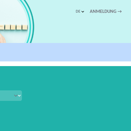
DE
ANMELDUNG
→
Abgelaufen
Close
schnellen Zugriff.