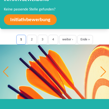
Keine passende Stelle gefunden?
Initiativbewerbung
1
2
3
4
weiter ›
Ende »